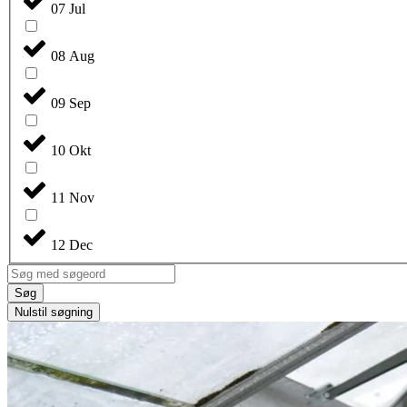
07 Jul
08 Aug
09 Sep
10 Okt
11 Nov
12 Dec
Søg
Nulstil søgning