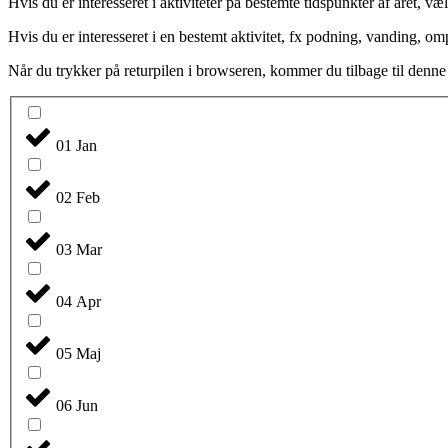
Hvis du er interesseret i aktiviteter på bestemte tidspunkter af året, væ
Hvis du er interesseret i en bestemt aktivitet, fx podning, vanding, omp
Når du trykker på returpilen i browseren, kommer du tilbage til denne 
01 Jan
02 Feb
03 Mar
04 Apr
05 Maj
06 Jun