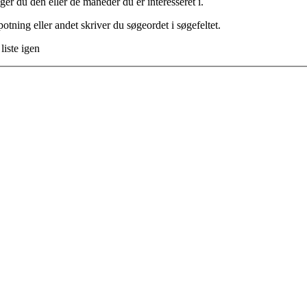
lger du den eller de måneder du er interesseret i.
otning eller andet skriver du søgeordet i søgefeltet.
liste igen