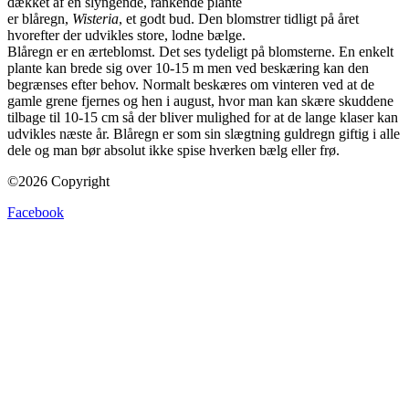
dækket af en slyngende, rankende plante
er blåregn,
Wisteria
, et godt bud. Den blomstrer tidligt på året
hvorefter der udvikles store, lodne bælge.
Blåregn er en ærteblomst. Det ses tydeligt på blomsterne. En enkelt
plante kan brede sig over 10-15 m men ved beskæring kan den
begrænses efter behov. Normalt beskæres om vinteren ved at de
gamle grene fjernes og hen i august, hvor man kan skære skuddene
tilbage til 10-15 cm så der bliver mulighed for at de lange klaser kan
udvikles næste år. Blåregn er som sin slægtning guldregn giftig i alle
dele og man bør absolut ikke spise hverken bælg eller frø.
©2026 Copyright
Facebook