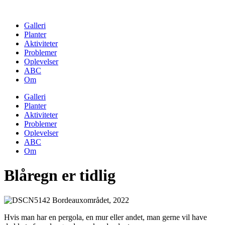
Skip
to
Galleri
content
Planter
Aktiviteter
Problemer
Oplevelser
ABC
Om
Galleri
Planter
Aktiviteter
Problemer
Oplevelser
ABC
Om
Blåregn er tidlig
Hvis man har en pergola, en mur eller andet, man gerne vil have