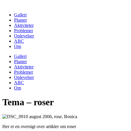
Skip
to
Galleri
content
Planter
Aktiviteter
Problemer
Oplevelser
ABC
Om
Galleri
Planter
Aktiviteter
Problemer
Oplevelser
ABC
Om
Tema – roser
Her er en oversigt over artikler om roser