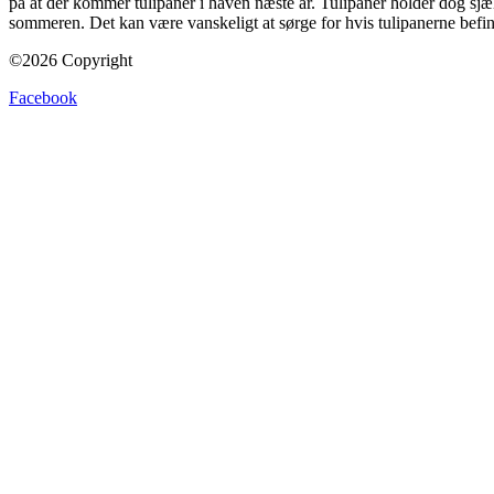
på at der kommer tulipaner i haven næste år. Tulipaner holder dog sjæ
sommeren. Det kan være vanskeligt at sørge for hvis tulipanerne befin
©2026 Copyright
Facebook