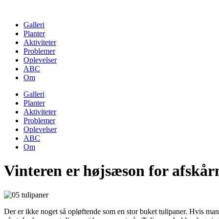
Skip
to
Galleri
content
Planter
Aktiviteter
Problemer
Oplevelser
ABC
Om
Galleri
Planter
Aktiviteter
Problemer
Oplevelser
ABC
Om
Vinteren er højsæson for afskår
Der er ikke noget så opløftende som en stor buket tulipaner. Hvis man