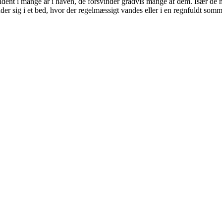
ldent i mange år i haven, de forsvinder gradvis mange af dem. Især de n
der sig i et bed, hvor der regelmæssigt vandes eller i en regnfuldt som