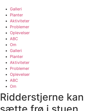
Skip
to
Galleri
content
Planter
Aktiviteter
Problemer
Oplevelser
ABC
Om
Galleri
Planter
Aktiviteter
Problemer
Oplevelser
ABC
Om
Ridderstjerne kan
sætte frø i stuen