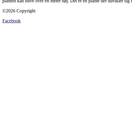
planten kan blive over en meter høj. Det er en plante der udvikler sig b
©2026 Copyright
Facebook