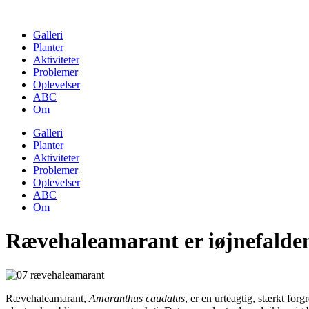
Skip
to
Galleri
content
Planter
Aktiviteter
Problemer
Oplevelser
ABC
Om
Galleri
Planter
Aktiviteter
Problemer
Oplevelser
ABC
Om
Rævehaleamarant er iøjnefalde
Rævehaleamarant,
Amaranthus caudatus
, er en urteagtig, stærkt for