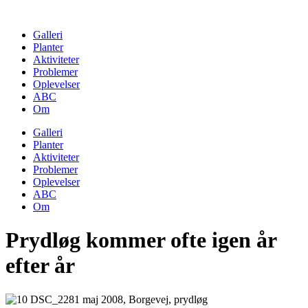
Skip
to
Galleri
content
Planter
Aktiviteter
Problemer
Oplevelser
ABC
Om
Galleri
Planter
Aktiviteter
Problemer
Oplevelser
ABC
Om
Prydløg kommer ofte igen år
efter år