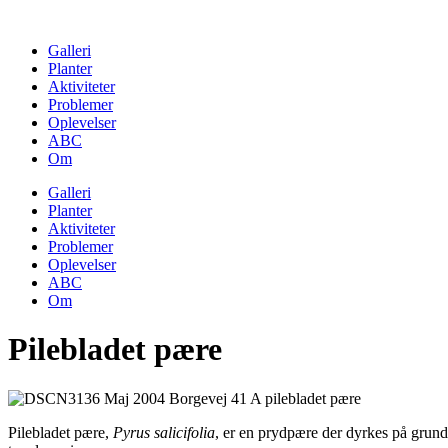
Skip
to
Galleri
content
Planter
Aktiviteter
Problemer
Oplevelser
ABC
Om
Galleri
Planter
Aktiviteter
Problemer
Oplevelser
ABC
Om
Pilebladet pære
Pilebladet pære,
Pyrus salicifolia
, er en prydpære der dyrkes på grund 