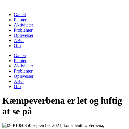
Skip
to
Galleri
content
Planter
Aktiviteter
Problemer
Oplevelser
ABC
Om
Galleri
Planter
Aktiviteter
Problemer
Oplevelser
ABC
Om
Kæmpeverbena er let og luftig
at se på