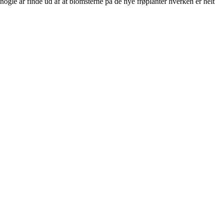
nogle år finde ud af at blomsterne på de nye frøplanter hverken er helt