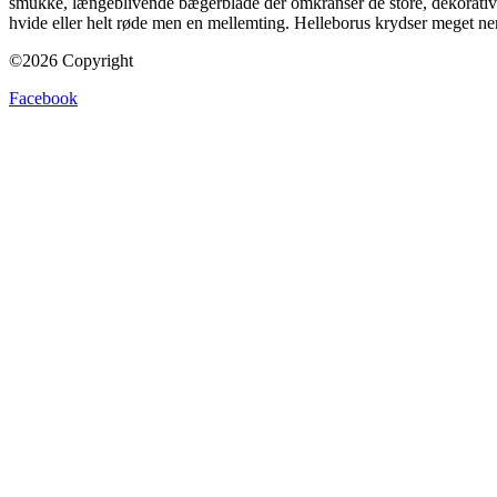
smukke, længeblivende bægerblade der omkranser de store, dekorative fr
hvide eller helt røde men en mellemting. Helleborus krydser meget n
©2026 Copyright
Facebook