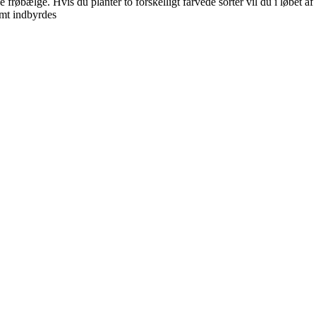
øbælge. Hvis du planter to forskelligt farvede sorter vil du i løbet af 
emt indbyrdes