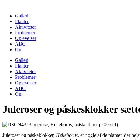
Skip
to
Galleri
content
Planter
Aktiviteter
Problemer
Oplevelser
ABC
Om
Galleri
Planter
Aktiviteter
Problemer
Oplevelser
ABC
Om
Juleroser og påskesklokker sæt
Juleroser og påskeklokker,
Helleborus
, er nogle af de planter, der he