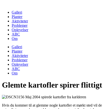
Skip
to
Galleri
content
Planter
Aktiviteter
Problemer
Oplevelser
ABC
Om
Galleri
Planter
Aktiviteter
Problemer
Oplevelser
ABC
Om
Glemte kartofler spirer flittigt
Hvis du kommer til at glemme nogle kartofler et mørkt sted vil de