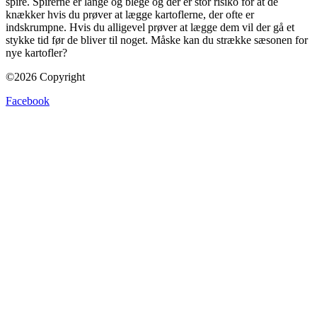
spire. Spirerne er lange og blege og der er stor risiko for at de
knækker hvis du prøver at lægge kartoflerne, der ofte er
indskrumpne. Hvis du alligevel prøver at lægge dem vil der gå et
stykke tid før de bliver til noget. Måske kan du strække sæsonen for
nye kartofler?
©2026 Copyright
Facebook