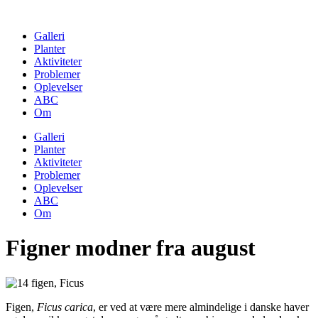
Skip
to
Galleri
content
Planter
Aktiviteter
Problemer
Oplevelser
ABC
Om
Galleri
Planter
Aktiviteter
Problemer
Oplevelser
ABC
Om
Figner modner fra august
Figen,
Ficus carica
, er ved at være mere almindelige i danske haver