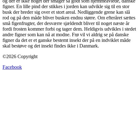
og der er ikke noget der smager så godt som hjemmeavlede, danske
figner. En lille pind der stikkes i jorden kan udvikle sig til en stor
busk der breder sig over et stort areal. Nedliggende grene kan slå
rod og på den måde bliver busken endnu større. Om efteråret sættes
små figenfrugter, der desværre sjældendt bliver til noget næste år
fordi frosten kommer forbi og tager dem. Heldigvis udvikles i stedet
andre figner som kan nå at modne. Frø vil vi aldrig se på danske
figner da det er et ganske bestemt insekt der på en indviklet måde
skal bestøve og det insekt findes ikke i Danmark.
©2026 Copyright
Facebook