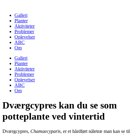
Skip
to
Galleri
content
Planter
Aktiviteter
Problemer
Oplevelser
ABC
Om
Galleri
Planter
Aktiviteter
Problemer
Oplevelser
ABC
Om
Dværgcypres kan du se som
potteplante ved vintertid
Dværgcypres,
Chamaecyparis
, er et hårdført nåletræ man kan se til