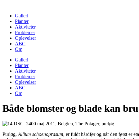
Skip
to
Galleri
content
Planter
Aktiviteter
Problemer
Oplevelser
ABC
Om
Galleri
Planter
Aktiviteter
Problemer
Oplevelser
ABC
Om
Både blomster og blade kan bru
Purløg,
Allium schoenoprasum
, er fuldt hårdfør og når den først er et