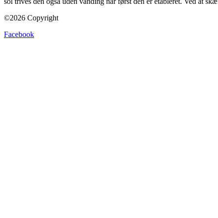
sol trives den også uden vanding når først den er etableret. Ved at skær
©2026 Copyright
Facebook