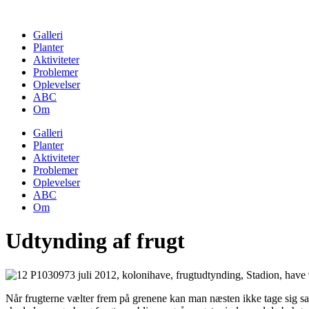
Skip
to
Galleri
content
Planter
Aktiviteter
Problemer
Oplevelser
ABC
Om
Galleri
Planter
Aktiviteter
Problemer
Oplevelser
ABC
Om
Udtynding af frugt
Når frugterne vælter frem på grenene kan man næsten ikke tage sig sam