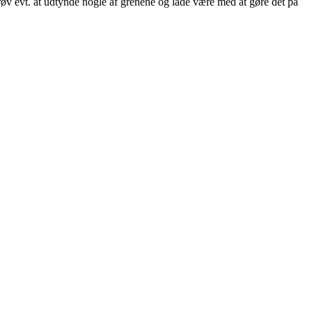
øv evt. at udtynde nogle af grenene og lade være med at gøre det på