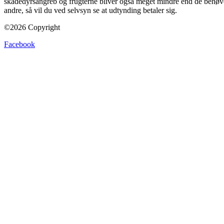
skadedyrsangreb og frugterne bliver også meget mindre end de behøver
andre, så vil du ved selvsyn se at udtynding betaler
sig.
©2026 Copyright
Facebook