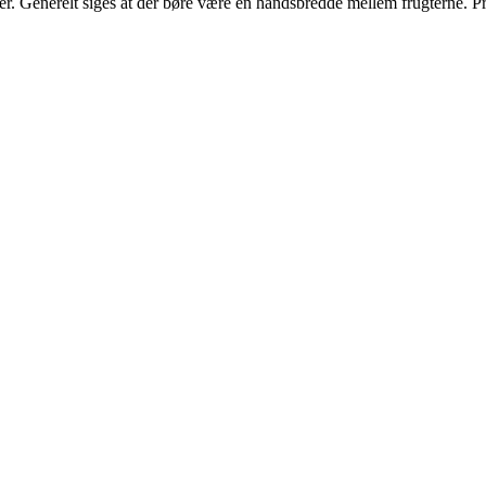
. Generelt siges at der børe være en håndsbredde mellem frugterne. Pr