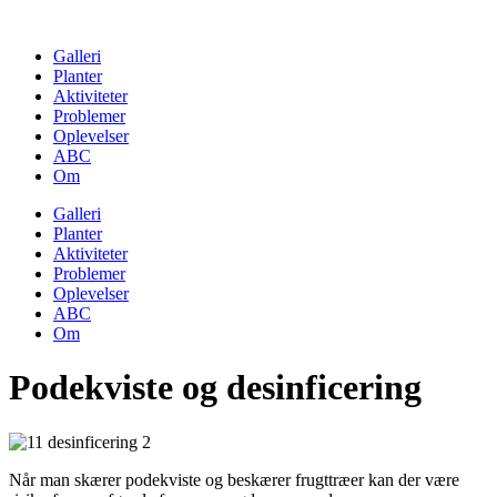
Skip
to
Galleri
content
Planter
Aktiviteter
Problemer
Oplevelser
ABC
Om
Galleri
Planter
Aktiviteter
Problemer
Oplevelser
ABC
Om
Podekviste og desinficering
Når man skærer podekviste og beskærer frugttræer kan der være