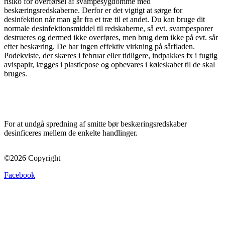
risiko for overførsel af svampesygdomme med
beskæringsredskaberne. Derfor er det vigtigt at sørge for
desinfektion når man går fra et træ til et andet. Du kan bruge dit
normale desinfektionsmiddel til redskaberne, så evt. svampesporer
destrueres og dermed ikke overføres, men brug dem ikke på evt. sår
efter beskæring. De har ingen effektiv virkning på sårfladen.
Podekviste, der skæres i februar eller tidligere, indpakkes fx i fugtig
avispapir, lægges i plasticpose og opbevares i køleskabet til de skal
bruges.
For at undgå spredning af smitte bør beskæringsredskaber
desinficeres mellem de enkelte handlinger.
©2026 Copyright
Facebook