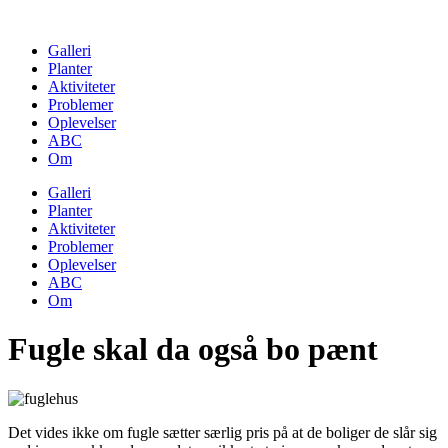
Skip
to
Galleri
content
Planter
Aktiviteter
Problemer
Oplevelser
ABC
Om
Galleri
Planter
Aktiviteter
Problemer
Oplevelser
ABC
Om
Fugle skal da også bo pænt
Det vides ikke om fugle sætter særlig pris på at de boliger de slår sig