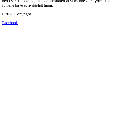
ned i ser smukke ud, men det er sikkert at vi mennesker nyder at se
fuglene have et hyggeligt hjem.
©2026 Copyright
Facebook