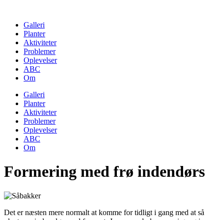
Skip
to
Galleri
content
Planter
Aktiviteter
Problemer
Oplevelser
ABC
Om
Galleri
Planter
Aktiviteter
Problemer
Oplevelser
ABC
Om
Formering med frø indendørs
Det er næsten mere normalt at komme for tidligt i gang med at så