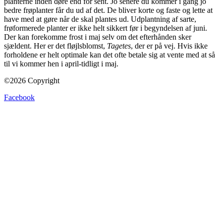
planterne inden døre end for sent. Jo senere du kommer i gang jo
bedre frøplanter får du ud af det. De bliver korte og faste og lette at
have med at gøre når de skal plantes ud. Udplantning af sarte,
frøformerede planter er ikke helt sikkert før i begyndelsen af juni.
Der kan forekomme frost i maj selv om det efterhånden sker
sjældent. Her er det fløjlsblomst,
Tagetes
, der er på vej. Hvis ikke
forholdene er helt optimale kan det ofte betale sig at vente med at så
til vi kommer hen i april-tidligt i maj.
©2026 Copyright
Facebook