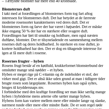
– Tætfyldte blomster har mere end 40 kronblade.
Blomsternes duft
I takt med at forædlingen af blomsternes form tog fart aftog
interessen for blomsternes duft. Det har betydet at de færreste
moderne rosensorter karakteriseres ved deres duft. Det er
blomsternes form og farve der har været i højsædet. Det er måske
ikke engang 50 % der har en stærkere eller svagere duft.
Forædlingen har ført til smukke og holdbare, men også næsten
duftløse, blomster. Der er tilsyneladende en sammenhæng mellem
rosernes duft og deres holdbarhed. Jo stærkere en rose dufter, jo
kortere holdbarhed har den. Der er dog en tiltagende interesse for
igen at få mere duft i roserne.
Rosernes frugter – hyben
Rosens frugt består af en kødfuld, krukkeformet blomsterbund der
omslutter mange små nødder – et hyben.
Hyben er meget rige på C-vitamin og de indeholder et stof, der
virker mod gigt. Det er altså ikke uden grund at man i tidligere tider
brugte rosen som lægeplante. Rosernes hyben kan også syltes,
bruges til kryddersnaps mv.
I forbindelse med den kraftige forædling ser man ikke særlig mange
hyben i hybriderne mens arterne ofte sætter mange hyben.
Hybens form kan variere mellem mere eller mindre lange og slanke,
nærmest runde eller mere eller mindre flade. De er som regel røde