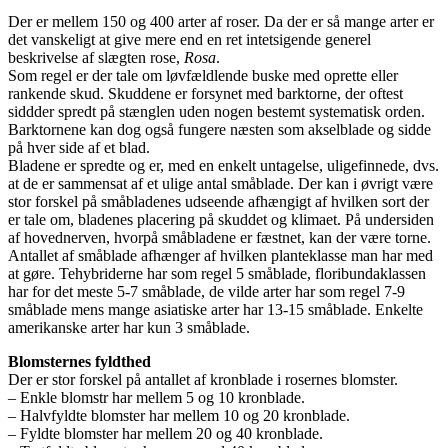
Der er mellem 150 og 400 arter af roser. Da der er så mange arter er
det vanskeligt at give mere end en ret intetsigende generel
beskrivelse af slægten rose,
Rosa
.
Som regel er der tale om løvfældlende buske med oprette eller
rankende skud. Skuddene er forsynet med barktorne, der oftest
siddder spredt på stænglen uden nogen bestemt systematisk orden.
Barktornene kan dog også fungere næsten som akselblade og sidde
på hver side af et blad.
Bladene er spredte og er, med en enkelt untagelse, uligefinnede, dvs.
at de er sammensat af et ulige antal småblade. Der kan i øvrigt være
stor forskel på småbladenes udseende afhængigt af hvilken sort der
er tale om, bladenes placering på skuddet og klimaet. På undersiden
af hovednerven, hvorpå småbladene er fæstnet, kan der være torne.
Antallet af småblade afhænger af hvilken planteklasse man har med
at gøre. Tehybriderne har som regel 5 småblade, floribundaklassen
har for det meste 5-7 småblade, de vilde arter har som regel 7-9
småblade mens mange asiatiske arter har 13-15 småblade. Enkelte
amerikanske arter har kun 3 småblade.
Blomsternes fyldthed
Der er stor forskel på antallet af kronblade i rosernes blomster.
– Enkle blomstr har mellem 5 og 10 kronblade.
– Halvfyldte blomster har mellem 10 og 20 kronblade.
– Fyldte blomster har mellem 20 og 40 kronblade.