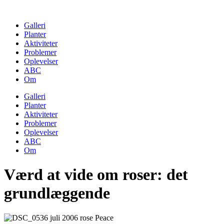
Skip
to
Galleri
content
Planter
Aktiviteter
Problemer
Oplevelser
ABC
Om
Galleri
Planter
Aktiviteter
Problemer
Oplevelser
ABC
Om
Værd at vide om roser: det
grundlæggende