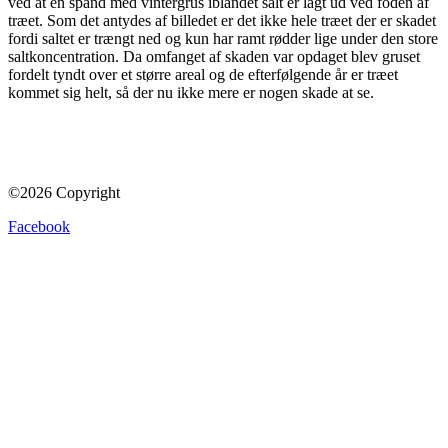
ved at en spand med vintergrus iblandet salt er lagt ud ved foden af
træet. Som det antydes af billedet er det ikke hele træet der er skadet
fordi saltet er trængt ned og kun har ramt rødder lige under den store
saltkoncentration. Da omfanget af skaden var opdaget blev gruset
fordelt tyndt over et større areal og de efterfølgende år er træet
kommet sig helt, så der nu ikke mere er nogen skade at se.
©2026 Copyright
Facebook