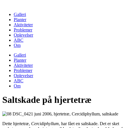
Skip
to
Galleri
content
Planter
Aktiviteter
Problemer
Oplevelser
ABC
Om
Galleri
Planter
Aktiviteter
Problemer
Oplevelser
ABC
Om
Saltskade på hjertetræ
Dette hjertetræ,
Cercidiphyllum
, har fået en saltskade. Det er sket