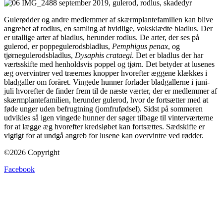
Gulerødder og andre medlemmer af skærmplantefamilien kan blive
angrebet af rodlus, en samling af hvidlige, voksklædte bladlus. Der
er utallige arter af bladlus, herunder rodlus. De arter, der ses på
gulerod, er poppegulerodsbladlus,
Pemphigus penax
, og
tjørnegulerodsbladlus,
Dysaphis crataegi
. Det er bladlus der har
værtsskifte med henholdsvis poppel og tjørn. Det betyder at lusenes
æg overvintrer ved træernes knopper hvorefter æggene klækkes i
bladgaller om foråret. Vingede hunner forlader bladgallerne i juni-
juli hvorefter de finder frem til de næste værter, der er medlemmer af
skærmplantefamilien, herunder gulerod, hvor de fortsætter med at
føde unger uden befrugtning (jomfrufødsel). Sidst på sommeren
udvikles så igen vingede hunner der søger tilbage til vinterværterne
for at lægge æg hvorefter kredsløbet kan fortsættes. Sædskifte er
vigtigt for at undgå angreb for lusene kan overvintre ved rødder.
©2026 Copyright
Facebook