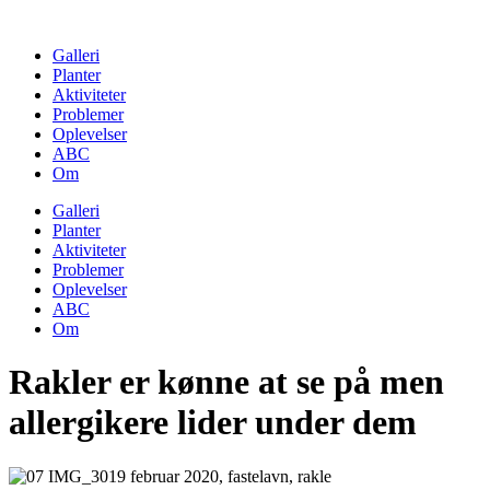
Skip
to
Galleri
content
Planter
Aktiviteter
Problemer
Oplevelser
ABC
Om
Galleri
Planter
Aktiviteter
Problemer
Oplevelser
ABC
Om
Rakler er kønne at se på men
allergikere lider under dem