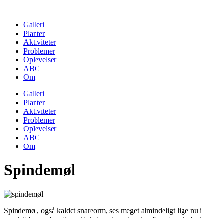
Skip
to
Galleri
content
Planter
Aktiviteter
Problemer
Oplevelser
ABC
Om
Galleri
Planter
Aktiviteter
Problemer
Oplevelser
ABC
Om
Spindemøl
Spindemøl, også kaldet snareorm, ses meget almindeligt lige nu i