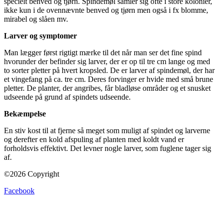
specielt benved og tjørn. Spindemøl samler sig ofte i store kolonier,
ikke kun i de ovennævnte benved og tjørn men også i fx blomme,
mirabel og slåen mv.
Larver og symptomer
Man lægger først rigtigt mærke til det når man ser det fine spind
hvorunder der befinder sig larver, der er op til tre cm lange og med
to sorter pletter på hvert kropsled. De er larver af spindemøl, der har
et vingefang på ca. tre cm. Deres forvinger er hvide med små brune
pletter. De planter, der angribes, får bladløse områder og et snusket
udseende på grund af spindets udseende.
Bekæmpelse
En stiv kost til at fjerne så meget som muligt af spindet og larverne
og derefter en kold afspuling af planten med koldt vand er
forholdsvis effektivt. Det levner nogle larver, som fuglene tager sig
af.
©2026 Copyright
Facebook