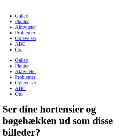
Skip
to
Galleri
content
Planter
Aktiviteter
Problemer
Oplevelser
ABC
Om
Galleri
Planter
Aktiviteter
Problemer
Oplevelser
ABC
Om
Ser dine hortensier og
bøgehækken ud som disse
billeder?