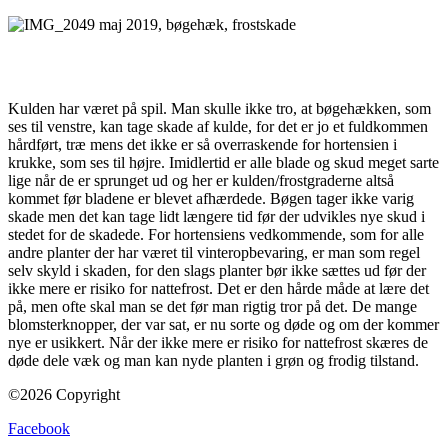
Kulden har været på spil. Man skulle ikke tro, at bøgehækken, som
ses til venstre, kan tage skade af kulde, for det er jo et fuldkommen
hårdført, træ mens det ikke er så overraskende for hortensien i
krukke, som ses til højre. Imidlertid er alle blade og skud meget sarte
lige når de er sprunget ud og her er kulden/frostgraderne altså
kommet før bladene er blevet afhærdede. Bøgen tager ikke varig
skade men det kan tage lidt længere tid før der udvikles nye skud i
stedet for de skadede. For hortensiens vedkommende, som for alle
andre planter der har været til vinteropbevaring, er man som regel
selv skyld i skaden, for den slags planter bør ikke sættes ud før der
ikke mere er risiko for nattefrost. Det er den hårde måde at lære det
på, men ofte skal man se det før man rigtig tror på det. De mange
blomsterknopper, der var sat, er nu sorte og døde og om der kommer
nye er usikkert. Når der ikke mere er risiko for nattefrost skæres de
døde dele væk og man kan nyde planten i grøn og frodig tilstand.
©2026 Copyright
Facebook