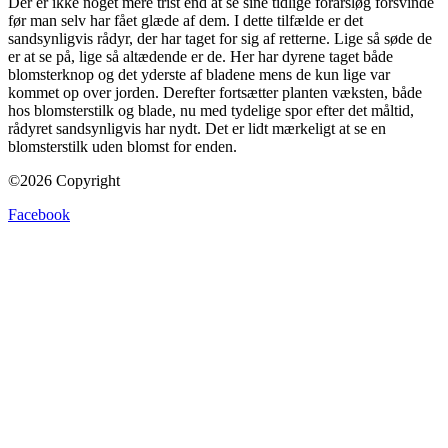
Der er ikke noget mere trist end at se sine tidlige forårsløg forsvinde
før man selv har fået glæde af dem. I dette tilfælde er det
sandsynligvis rådyr, der har taget for sig af retterne. Lige så søde de
er at se på, lige så altædende er de. Her har dyrene taget både
blomsterknop og det yderste af bladene mens de kun lige var
kommet op over jorden. Derefter fortsætter planten væksten, både
hos blomsterstilk og blade, nu med tydelige spor efter det måltid,
rådyret sandsynligvis har nydt. Det er lidt mærkeligt at se en
blomsterstilk uden blomst for enden.
©2026 Copyright
Facebook