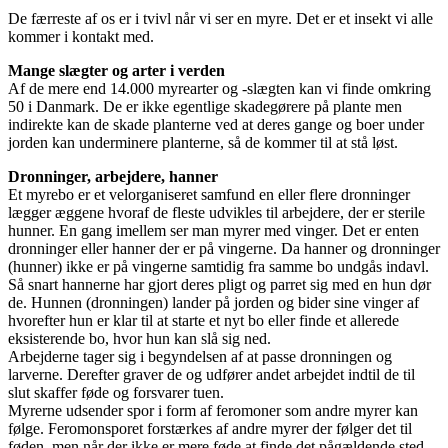
De færreste af os er i tvivl når vi ser en myre. Det er et insekt vi alle
kommer i kontakt med.
Mange slægter og arter i verden
Af de mere end 14.000 myrearter og -slægten kan vi finde omkring
50 i Danmark. De er ikke egentlige skadegørere på plante men
indirekte kan de skade planterne ved at deres gange og boer under
jorden kan underminere planterne, så de kommer til at stå løst.
Dronninger, arbejdere, hanner
Et myrebo er et velorganiseret samfund en eller flere dronninger
lægger æggene hvoraf de fleste udvikles til arbejdere, der er sterile
hunner. En gang imellem ser man myrer med vinger. Det er enten
dronninger eller hanner der er på vingerne. Da hanner og dronninger
(hunner) ikke er på vingerne samtidig fra samme bo undgås indavl.
Så snart hannerne har gjort deres pligt og parret sig med en hun dør
de. Hunnen (dronningen) lander på jorden og bider sine vinger af
hvorefter hun er klar til at starte et nyt bo eller finde et allerede
eksisterende bo, hvor hun kan slå sig ned.
Arbejderne tager sig i begyndelsen af at passe dronningen og
larverne. Derefter graver de og udfører andet arbejdet indtil de til
slut skaffer føde og forsvarer tuen.
Myrerne udsender spor i form af feromoner som andre myrer kan
følge. Feromonsporet forstærkes af andre myrer der følger det til
føden, men når der ikke er mere føde at finde det pågældende sted,