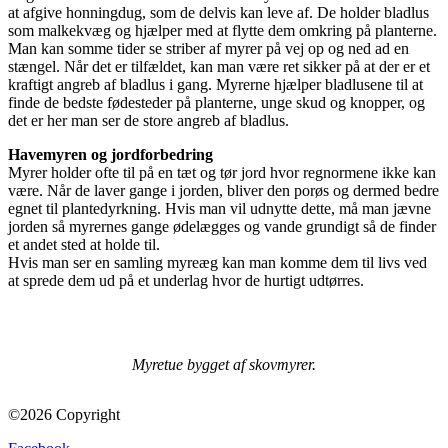
at afgive honningdug, som de delvis kan leve af. De holder bladlus
som malkekvæg og hjælper med at flytte dem omkring på planterne.
Man kan somme tider se striber af myrer på vej op og ned ad en
stængel. Når det er tilfældet, kan man være ret sikker på at der er et
kraftigt angreb af bladlus i gang. Myrerne hjælper bladlusene til at
finde de bedste fødesteder på planterne, unge skud og knopper, og
det er her man ser de store angreb af bladlus.
Havemyren og jordforbedring
Myrer holder ofte til på en tæt og tør jord hvor regnormene ikke kan
være. Når de laver gange i jorden, bliver den porøs og dermed bedre
egnet til plantedyrkning. Hvis man vil udnytte dette, må man jævne
jorden så myrernes gange ødelægges og vande grundigt så de finder
et andet sted at holde til.
Hvis man ser en samling myreæg kan man komme dem til livs ved
at sprede dem ud på et underlag hvor de hurtigt udtørres.
Myretue bygget af skovmyrer.
©2026 Copyright