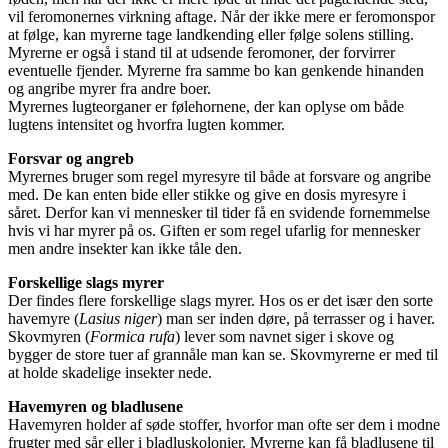
vil feromonernes virkning aftage. Når der ikke mere er feromonspor
at følge, kan myrerne tage landkending eller følge solens stilling.
Myrerne er også i stand til at udsende feromoner, der forvirrer
eventuelle fjender. Myrerne fra samme bo kan genkende hinanden
og angribe myrer fra andre boer.
Myrernes lugteorganer er følehornene, der kan oplyse om både
lugtens intensitet og hvorfra lugten kommer.
Forsvar og angreb
Myrernes bruger som regel myresyre til både at forsvare og angribe
med. De kan enten bide eller stikke og give en dosis myresyre i
såret. Derfor kan vi mennesker til tider få en svidende fornemmelse
hvis vi har myrer på os. Giften er som regel ufarlig for mennesker
men andre insekter kan ikke tåle den.
Forskellige slags myrer
Der findes flere forskellige slags myrer. Hos os er det især den sorte
havemyre (
Lasius niger
) man ser inden døre, på terrasser og i haver.
Skovmyren (
Formica rufa
) lever som navnet siger i skove og
bygger de store tuer af grannåle man kan se. Skovmyrerne er med til
at holde skadelige insekter nede.
Havemyren og bladlusene
Havemyren holder af søde stoffer, hvorfor man ofte ser dem i modne
frugter med sår eller i bladluskolonier. Myrerne kan få bladlusene til