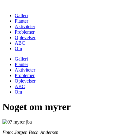
Skip
to
Galleri
content
Planter
Aktiviteter
Problemer
Oplevelser
ABC
Om
Galleri
Planter
Aktiviteter
Problemer
Oplevelser
ABC
Om
Noget om myrer
Foto: Jørgen Bech-Andersen