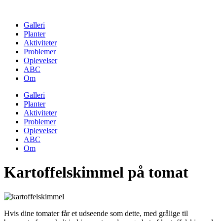
Skip
to
Galleri
content
Planter
Aktiviteter
Problemer
Oplevelser
ABC
Om
Galleri
Planter
Aktiviteter
Problemer
Oplevelser
ABC
Om
Kartoffelskimmel på tomat
Hvis dine tomater får et udseende som dette, med grålige til