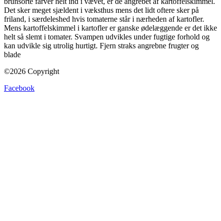
brunsorte farver helt ind i vævet, er de angrebet af kartoffelskimmel.
Det sker meget sjældent i væksthus mens det lidt oftere sker på
friland, i særdeleshed hvis tomaterne står i nærheden af kartofler.
Mens kartoffelskimmel i kartofler er ganske ødelæggende er det ikke
helt så slemt i tomater. Svampen udvikles under fugtige forhold og
kan udvikle sig utrolig hurtigt. Fjern straks angrebne frugter og
blade
©2026 Copyright
Facebook