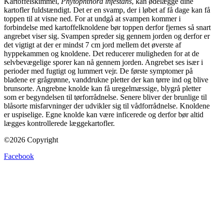
Kartoffelskimmel,
Phytophthora infestans
, kan ødelægge dine
kartofler fuldstændigt. Det er en svamp, der i løbet af få dage kan få
toppen til at visne ned. For at undgå at svampen kommer i
forbindelse med kartoffelknoldene bør toppen derfor fjernes så snart
angrebet viser sig. Svampen spreder sig gennem jorden og derfor er
det vigtigt at der er mindst 7 cm jord mellem det øverste af
hyppekammen og knoldene. Det reducerer muligheden for at de
selvbevægelige sporer kan nå gennem jorden. Angrebet ses især i
perioder med fugtigt og lummert vejr. De første symptomer på
bladene er grågrønne, vanddrukne pletter der kan tørre ind og blive
brunsorte. Angrebne knolde kan få uregelmæssige, blygrå pletter
som er begyndelsen til tørforrådnelse. Senere bliver der brunlige til
blåsorte misfarvninger der udvikler sig til vådforrådnelse. Knoldene
er uspiselige. Egne knolde kan være inficerede og derfor bør altid
lægges kontrollerede læggekartofler.
©2026 Copyright
Facebook