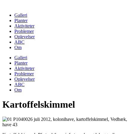
Skip
to
Galleri
content
Planter
Aktiviteter
Problemer
Oplevelser
ABC
Om
Galleri
Planter
Aktiviteter
Problemer
Oplevelser
ABC
Om
Kartoffelskimmel