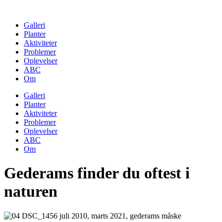
Skip
to
Galleri
content
Planter
Aktiviteter
Problemer
Oplevelser
ABC
Om
Galleri
Planter
Aktiviteter
Problemer
Oplevelser
ABC
Om
Gederams finder du oftest i
naturen