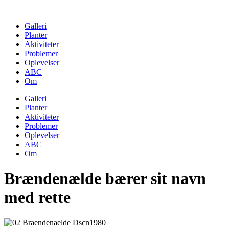
Skip
to
Galleri
content
Planter
Aktiviteter
Problemer
Oplevelser
ABC
Om
Galleri
Planter
Aktiviteter
Problemer
Oplevelser
ABC
Om
Brændenælde bærer sit navn
med rette