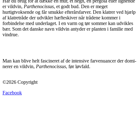
Har du brug for at dække en mur, et hegn, en pergola eller lignende
er vildvin,
Parthenocissus
, et godt bud. Den er meget
hurtigtvoksende og får smukke efterårsfarver. Den klatrer ved hjælp
af klatretråde der udvikler hæfteskiver når trådene kommer i
forbindelse med underlaget. I en varm og tør sommer kan udvikles
bær. Som det danske navn vildvin antyder er planten i familie med
vindrue.
Man kan blive helt fascineret af de intensive farvenuancer der domi-
nerer en vildvin,
Parthenocissus
, før løvfald.
©2026 Copyright
Facebook