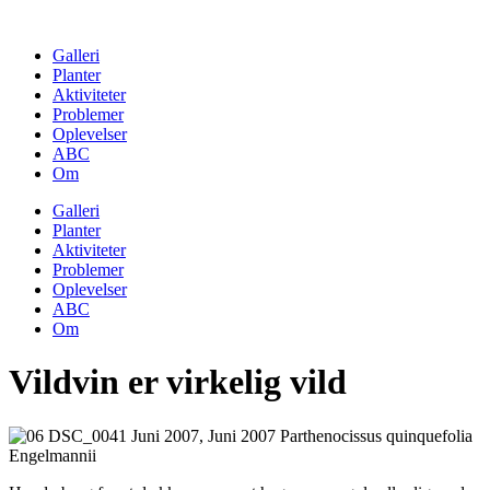
Skip
to
Galleri
content
Planter
Aktiviteter
Problemer
Oplevelser
ABC
Om
Galleri
Planter
Aktiviteter
Problemer
Oplevelser
ABC
Om
Vildvin er virkelig vild