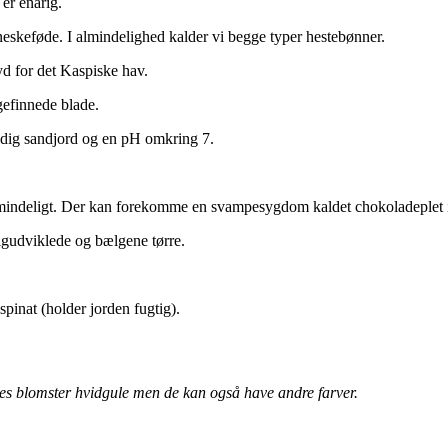
 er enårig.
nneskeføde. I almindelighed kalder vi begge typer hestebønner.
d for det Kaspiske hav.
gefinnede blade.
ldig sandjord og en pH omkring 7.
 almindeligt. Der kan forekomme en svampesygdom kaldet chokoladeplet i
igudviklede og bælgene tørre.
pinat (holder jorden fugtig).
nes blomster hvidgule men de kan også have andre farver.