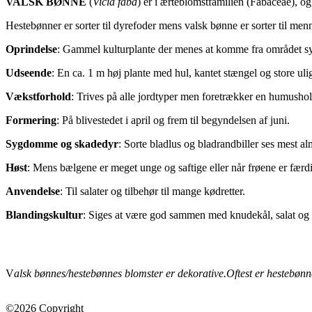
VALSK BØNNE
(
Vicia faba
) er i ærteblomstfamilien (Fabaceae), og
Hestebønner er sorter til dyrefoder mens valsk bønne er sorter til me
Oprindelse
: Gammel kulturplante der menes at komme fra området sy
Udseende
: En ca. 1 m høj plante med hul, kantet stængel og store uli
Vækstforhold
: Trives på alle jordtyper men foretrækker en humusho
Formering
: På blivestedet i april og frem til begyndelsen af juni.
Sygdomme og skadedyr
: Sorte bladlus og bladrandbiller ses mest
Høst
: Mens bælgene er meget unge og saftige eller når frøene er færd
Anvendelse
: Til salater og tilbehør til mange kødretter.
Blandingskultur
: Siges at være god sammen med knudekål, salat og s
V
alsk bønnes/hestebønnes blomster er dekorative.
Oftest er hestebøn
©2026 Copyright