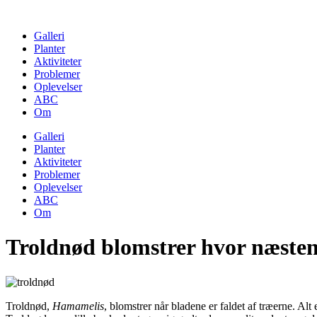
Skip
to
Galleri
content
Planter
Aktiviteter
Problemer
Oplevelser
ABC
Om
Galleri
Planter
Aktiviteter
Problemer
Oplevelser
ABC
Om
Troldnød blomstrer hvor næsten 
Troldnød,
Hamamelis
, blomstrer når bladene er faldet af træerne. A