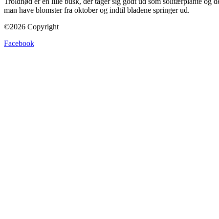
Troldnød er en lille busk, der tager sig godt ud som solitærplante og de
man have blomster fra oktober og indtil bladene springer ud.
©2026 Copyright
Facebook