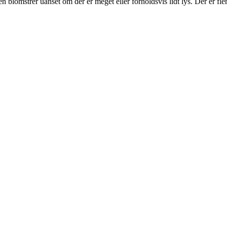
n blomstrer uanset om der er meget eller forholdsvis lidt lys. Der er fler