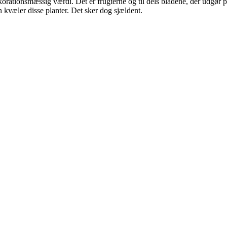
orationsmæssig værdi. Det er frugterne og til dels bladene, der udgør 
n kvæler disse planter. Det sker dog sjældent.