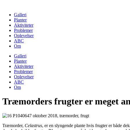
Skip
to
Galleri
content
Planter
Aktiviteter
Problemer
Oplevelser
ABC
Om
Galleri
Planter
Aktiviteter
Problemer
Oplevelser
ABC
Om
Træmorders frugter er meget an
Træmorder,
Celastrus
, er en slyngende plante hvis frugter er både d