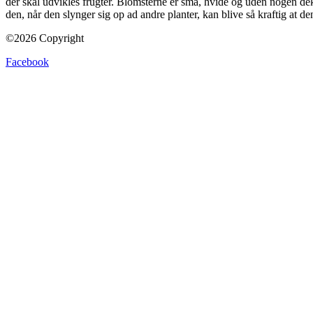
der skal udvikles frugter. Blomsterne er små, hvide og uden nogen dek
den, når den slynger sig op ad andre planter, kan blive så kraftig at de
©2026 Copyright
Facebook