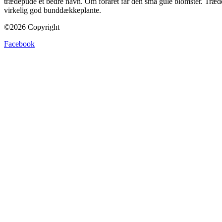
trædepude et bedre navn. Om foråret får den små gule blomster. Trædep
virkelig god bunddækkeplante.
©2026 Copyright
Facebook