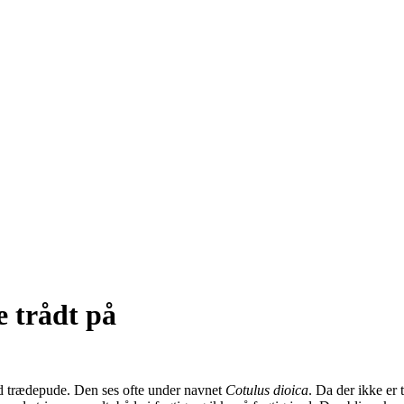
e trådt på
nd trædepude. Den ses ofte under navnet
Cotulus dioica
. Da der ikke er