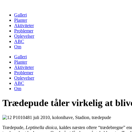
Skip
to
Galleri
content
Planter
Aktiviteter
Problemer
Oplevelser
ABC
Om
Galleri
Planter
Aktiviteter
Problemer
Oplevelser
ABC
Om
Trædepude tåler virkelig at bliv
Trædepude,
Leptinella dioica
, kaldes næsten oftere “trædebregne” e