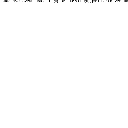
ude trives overalt, både i fugtig og ikke så fugtig jord. Den bliver ku