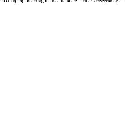
n få cm høj og breder sig fint med udløbere. Den er stedsegrøn og en