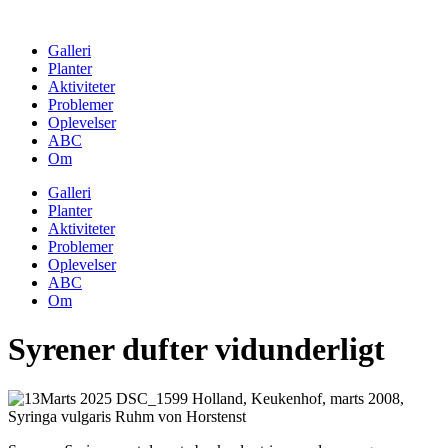
Skip
to
Galleri
content
Planter
Aktiviteter
Problemer
Oplevelser
ABC
Om
Galleri
Planter
Aktiviteter
Problemer
Oplevelser
ABC
Om
Syrener dufter vidunderligt