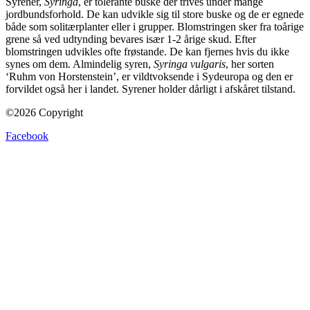
Syrener,
Syringa
, er tolerante buske der trives under mange
jordbundsforhold. De kan udvikle sig til store buske og de er egnede
både som solitærplanter eller i grupper. Blomstringen sker fra toårige
grene så ved udtynding bevares især 1-2 årige skud. Efter
blomstringen udvikles ofte frøstande. De kan fjernes hvis du ikke
synes om dem. Almindelig syren,
Syringa vulgaris
, her sorten
‘Ruhm von Horstenstein’, er vildtvoksende i Sydeuropa og den er
forvildet også her i landet. Syrener holder dårligt i afskåret tilstand.
©2026 Copyright
Facebook