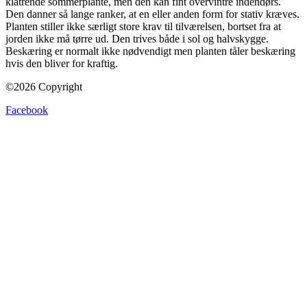
klatrende sommerplante, men den kan fint overvintre indendørs.
Den danner så lange ranker, at en eller anden form for stativ kræves.
Planten stiller ikke særligt store krav til tilværelsen, bortset fra at
jorden ikke må tørre ud. Den trives både i sol og halvskygge.
Beskæring er normalt ikke nødvendigt men planten tåler beskæring
hvis den bliver for kraftig.
©2026 Copyright
Facebook