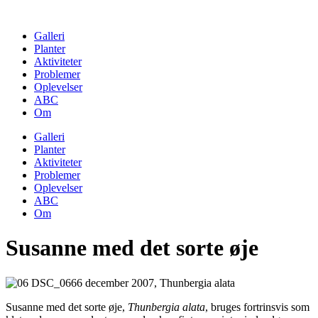
Skip
to
Galleri
content
Planter
Aktiviteter
Problemer
Oplevelser
ABC
Om
Galleri
Planter
Aktiviteter
Problemer
Oplevelser
ABC
Om
Susanne med det sorte øje
Susanne med det sorte øje,
Thunbergia alata
, bruges fortrinsvis som