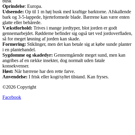
busk
Oprindelse
: Europa.
Udseende:
Op til 1 m høj busk med kraftige barktorne. Afskallende
bark og 3-5-lappede, hjerteformede blade. Bærrene kan være enten
glatte eller behårede.
Vækstforhold:
Trives i mange jordtyper, blot jorden er godt
gennemarbejdet. Rødderne befinder sig også tæt ved jordoverfladen,
så for meget løsning af jorden kan skade.
Formering:
Stiklinger, men det kan betale sig at købe sunde planter
i en plantehandel.
Sygdomme og skadedyr:
Gennemgående meget sund, men kan
angribes af en række insekter, dog normalt uden fatale
konsekvenser.
Høst:
Når bærrene har den rette farve.
Anvendelse:
I frisk eller kogt/syltet tilstand. Kan fryses.
©2026 Copyright
Facebook