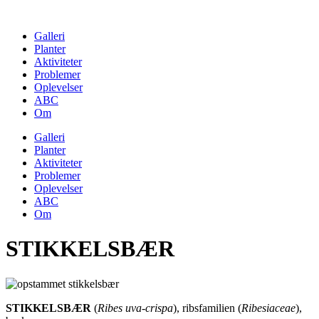
Skip
to
Galleri
content
Planter
Aktiviteter
Problemer
Oplevelser
ABC
Om
Galleri
Planter
Aktiviteter
Problemer
Oplevelser
ABC
Om
STIKKELSBÆR
STIKKELSBÆR
(
Ribes uva-crispa
), ribsfamilien (
Ribesiaceae
),