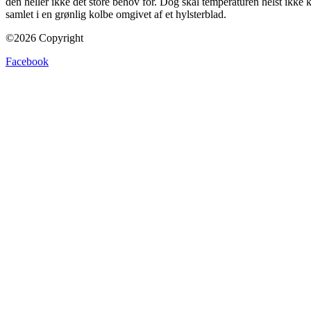
den heller ikke det store behov for. Dog skal temperaturen helst ikk
samlet i en grønlig kolbe omgivet af et hylsterblad.
©2026 Copyright
Facebook