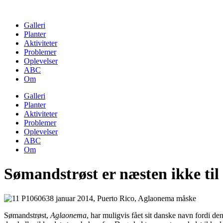
Skip
to
Galleri
content
Planter
Aktiviteter
Problemer
Oplevelser
ABC
Om
Galleri
Planter
Aktiviteter
Problemer
Oplevelser
ABC
Om
Sømandstrøst er næsten ikke til a
Sømandstrøst,
Aglaonema
, har muligvis fået sit danske navn fordi d