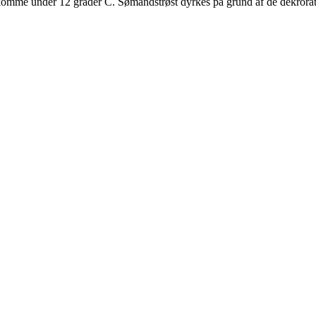
e komme under 12 grader C. Sømandstrøst dyrkes på grund af de dekrora