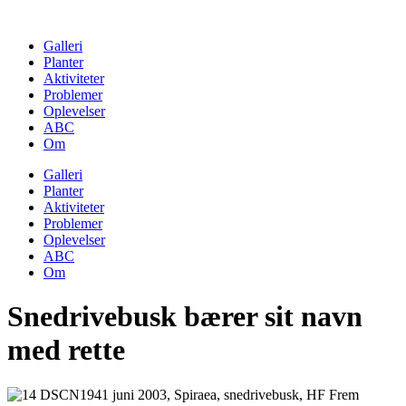
Skip
to
Galleri
content
Planter
Aktiviteter
Problemer
Oplevelser
ABC
Om
Galleri
Planter
Aktiviteter
Problemer
Oplevelser
ABC
Om
Snedrivebusk bærer sit navn
med rette