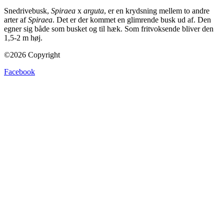
Snedrivebusk,
Spiraea
x
arguta
, er en krydsning mellem to andre
arter af
Spiraea
. Det er der kommet en glimrende busk ud af. Den
egner sig både som busket og til hæk. Som fritvoksende bliver den
1,5-2 m høj.
©2026 Copyright
Facebook