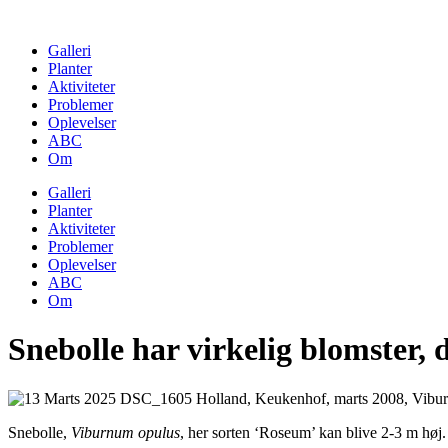
Skip
to
Galleri
content
Planter
Aktiviteter
Problemer
Oplevelser
ABC
Om
Galleri
Planter
Aktiviteter
Problemer
Oplevelser
ABC
Om
Snebolle har virkelig blomster,
Snebolle,
Viburnum opulus
, her sorten ‘Roseum’ kan blive 2-3 m høj. 