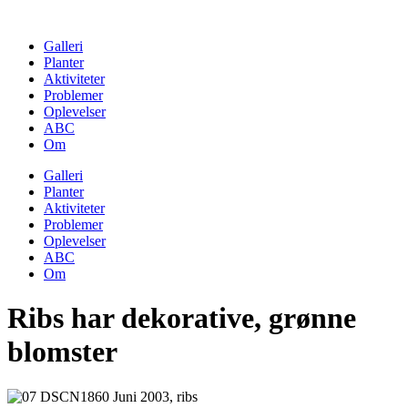
Skip
to
Galleri
content
Planter
Aktiviteter
Problemer
Oplevelser
ABC
Om
Galleri
Planter
Aktiviteter
Problemer
Oplevelser
ABC
Om
Ribs har dekorative, grønne
blomster