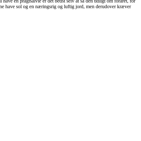
ave en pragtsalvie er det bedst selv at så den tidligt om foråret, for
erne have sol og en næringsrig og luftig jord, men derudover kræver