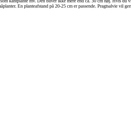
som kantplante mv. Den bliver ikke mere end ca. 30 cm høj. Hvis du vil h
småplanter. En planteafstand på 20-25 cm er passende. Pragtsalvie vil g