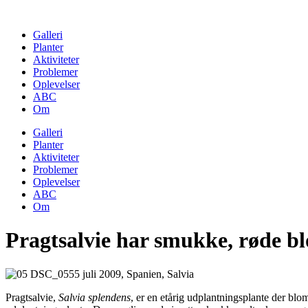
Skip
to
Galleri
content
Planter
Aktiviteter
Problemer
Oplevelser
ABC
Om
Galleri
Planter
Aktiviteter
Problemer
Oplevelser
ABC
Om
Pragtsalvie har smukke, røde b
Pragtsalvie,
Salvia splendens
, er en etårig udplantningsplante der blom