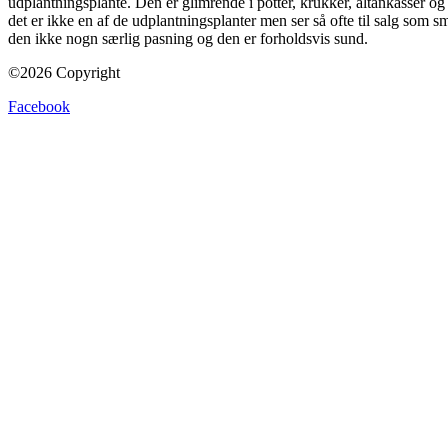
udplantningsplante. Den er glimrende i potter, krukker, altankasser og 
det er ikke en af de udplantningsplanter men ser så ofte til salg som 
den ikke nogn særlig pasning og den er forholdsvis sund.
©2026 Copyright
Facebook