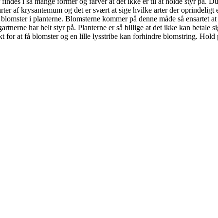
 findes i så mange former og farver at det ikke er til at holde styr på. 
 arter af krysantemum og det er svært at sige hvilke arter der oprindeligt
få blomster i planterne. Blomsterne kommer på denne måde så ensartet at 
rtnerne har helt styr på. Planterne er så billige at det ikke kan betale s
kt for at få blomster og en lille lysstribe kan forhindre blomstring. Hold 