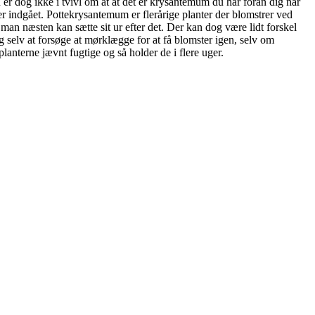
Du er dog ikke i tvivl om at at det er krysantemum du har foran dig når
 er indgået. Pottekrysantemum er flerårige planter der blomstrer ved
man næsten kan sætte sit ur efter det. Der kan dog være lidt forskel
ig selv at forsøge at mørklægge for at få blomster igen, selv om
planterne jævnt fugtige og så holder de i flere uger.