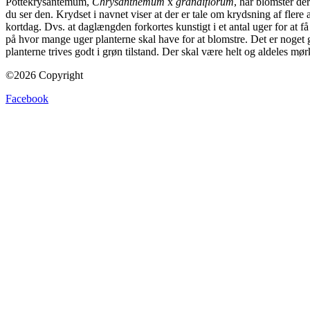
Pottekrysantemum,
Chrysanthemum
x
grandiflorum
, har blomster der
du ser den. Krydset i navnet viser at der er tale om krydsning af flere
kortdag. Dvs. at daglængden forkortes kunstigt i et antal uger for at 
på hvor mange uger planterne skal have for at blomstre. Det er noget ga
planterne trives godt i grøn tilstand. Der skal være helt og aldeles mør
©2026 Copyright
Facebook