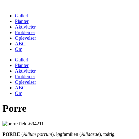
Skip
to
Galleri
content
Planter
Aktiviteter
Problemer
Oplevelser
ABC
Om
Galleri
Planter
Aktiviteter
Problemer
Oplevelser
ABC
Om
Porre
PORRE
(
Allium porrum
), løgfamilien (
Alliaceae
), toårig