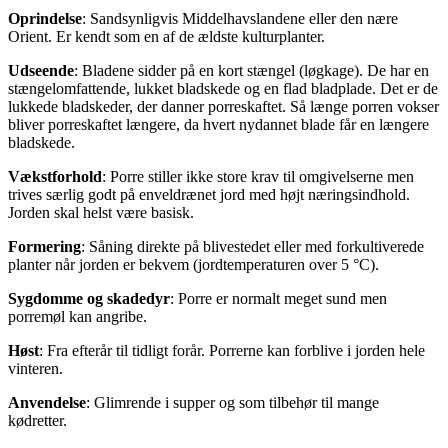
Oprindelse
: Sandsynligvis Middelhavslandene eller den nære
Orient. Er kendt som en af de ældste kulturplanter.
Udseende
: Bladene sidder på en kort stængel (løgkage). De har en
stængelomfattende, lukket bladskede og en flad bladplade. Det er de
lukkede bladskeder, der danner porreskaftet. Så længe porren vokser
bliver porreskaftet længere, da hvert nydannet blade får en længere
bladskede.
Vækstforhold
: Porre stiller ikke store krav til omgivelserne men
trives særlig godt på enveldrænet jord med højt næringsindhold.
Jorden skal helst være basisk.
Formering
: Såning direkte på blivestedet eller med forkultiverede
planter når jorden er bekvem (jordtemperaturen over 5 °C).
Sygdomme og skadedyr
: Porre er normalt meget sund men
porremøl kan angribe.
Høst
: Fra efterår til tidligt forår. Porrerne kan forblive i jorden hele
vinteren.
Anvendelse
: Glimrende i supper og som tilbehør til mange
kødretter.