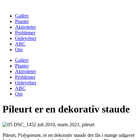
Skip
to
Galleri
content
Planter
Aktiviteter
Problemer
Oplevelser
ABC
Om
Galleri
Planter
Aktiviteter
Problemer
Oplevelser
ABC
Om
Pileurt er en dekorativ staude
Pileurt,
Polygonum
, er en dekorativ staude der fås i mange udgaver