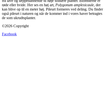
fra lave og tæppedannende til høje solitære planter. Blomsterne er
røde eller hvide. Her ses en høj art,
Polygonum amplexicaule
, der
kan blive op til en meter høj. Pileurt formeres ved deling. Du finder
også pileurt i naturen og når de kommer ind i vores haver betragtes
de som ukrudtsplanter.
©2026 Copyright
Facebook