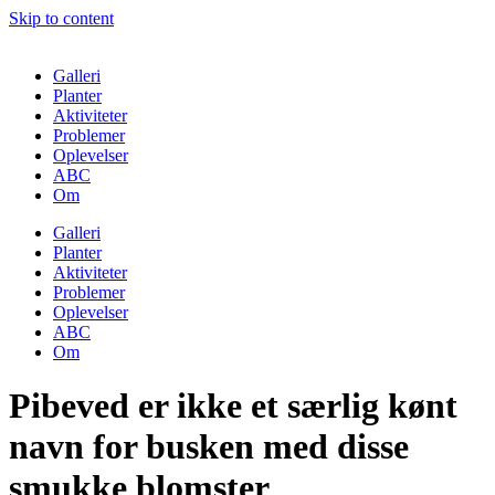
Skip to content
Galleri
Planter
Aktiviteter
Problemer
Oplevelser
ABC
Om
Galleri
Planter
Aktiviteter
Problemer
Oplevelser
ABC
Om
Pibeved er ikke et særlig kønt
navn for busken med disse
smukke blomster