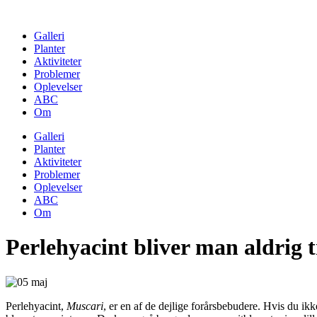
Skip
to
Galleri
content
Planter
Aktiviteter
Problemer
Oplevelser
ABC
Om
Galleri
Planter
Aktiviteter
Problemer
Oplevelser
ABC
Om
Perlehyacint bliver man aldrig t
Perlehyacint,
Muscari
, er en af de dejlige forårsbebudere. Hvis du ikk