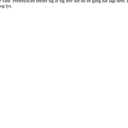
ase. Perlehyacint breder sig af sig selv når du en gang har lagt dem. Det
og lys.