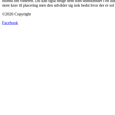
blomst om vinteren. Du kan også bruge dem som snitblomster i en lille v
store krav til placering men den udvikler sig nok bedst hvor der er sol 
©2026 Copyright
Facebook