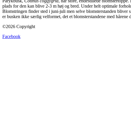
Parykbusk,
Cotinus coggygria
, har store, endestillede blomstertoppe.
plads for den kan blive 2-3 m høj og bred. Under helt optimale forhol
Blomstringen finder sted i juni-juli men selve blomsterstanden bliver 
er busken ikke særlig velformet, det et blomsterstandene med hårene d
©2026 Copyright
Facebook