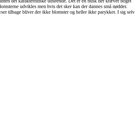
 planten det karakteristiske udseende. Det er en busk der kræver noget
d blomsterne udvikles men hvis det sker kan der dannes små nødder.
r tilbage bliver der ikke blomster og heller ikke parykker. I sig selv