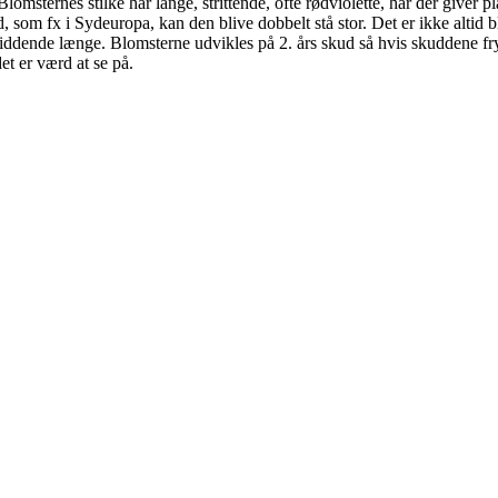
 Blomsternes stilke har lange, strittende, ofte rødviolette, hår der giver
d, som fx i Sydeuropa, kan den blive dobbelt stå stor. Det er ikke alti
siddende længe. Blomsterne udvikles på 2. års skud så hvis skuddene fryse
et er værd at se på.