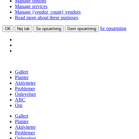
Manage options
Manage services
Manage {vendor_count} vendors
Read more about these purposes
Se opsætning
OK
Nej tak
Se opsætning
Gem opsætning
Skip
to
Galleri
content
Planter
Aktiviteter
Problemer
Oplevelser
ABC
Om
Galleri
Planter
Aktiviteter
Problemer
Oplevelser